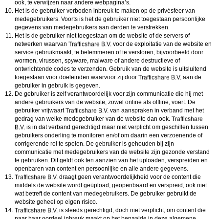
ook, te verwijzen naar andere webpagina’s.
Het is de gebruiker verboden inbreuk te maken op de privésfeer van
medegebruikers. Voorts is het de gebruiker niet toegestaan persoonlijke
gegevens van medegebruikers aan derden te verstrekken.
Het is de gebruiker niet toegestaan om de website of de servers of
netwerken waarvan
voor de exploitatie van de website en
service gebruikmaakt, te belemmeren of te verstoren, bijvoorbeeld door
wormen, virussen, spyware, malware of andere destructieve of
ontwrichtende codes te verzenden. Gebruik van de website is uitsluitend
toegestaan voor doeleinden waarvoor zij door
aan de
gebruiker in gebruik is gegeven.
De gebruiker is zelf verantwoordelijk voor zijn communicatie die hij met
andere gebruikers van de website, zowel online als offline, voert. De
gebruiker vrijwaart
van aanspraken in verband met het
gedrag van welke medegebruiker van de website dan ook.
is in dat verband gerechtigd maar niet verplicht om geschillen tussen
gebruikers onderling te monitoren en/of om daarin een verzoenende of
corrigerende rol te spelen. De gebruiker is gehouden bij zijn
communicatie met medegebruikers van de website zijn gezonde verstand
te gebruiken. Dit geldt ook ten aanzien van het uploaden, verspreiden en
openbaren van content en persoonlijke en alle andere gegevens.
draagt geen verantwoordelijkheid voor de content die
middels de website wordt geüpload, geopenbaard en verspreid, ook niet
wat betreft de content van medegebruikers. De gebruiker gebruikt de
website geheel op eigen risico.
is steeds gerechtigd, doch niet verplicht, om content die
naar haar oordeel inbreuk maakt op het bepaalde in deze algemene