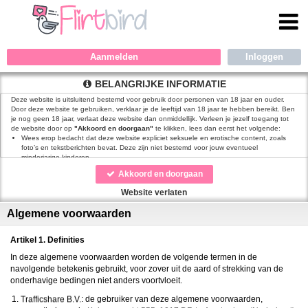
Aanmelden
BELANGRIJKE INFORMATIE
Deze website is uitsluitend bestemd voor gebruik door personen van 18 jaar en ouder.
Door deze website te gebruiken, verklaar je de leeftijd van 18 jaar te hebben bereikt. Ben
je nog geen 18 jaar, verlaat deze website dan onmiddellijk. Verleen je jezelf toegang tot
de website door op
"Akkoord en doorgaan"
te klikken, lees dan eerst het volgende:
Wees erop bedacht dat deze website expliciet seksuele en erotische content, zoals
foto’s en tekstberichten bevat. Deze zijn niet bestemd voor jouw eventueel
minderjarige kinderen.
gebruikt functionele, analytische cookies, social media cookies en
Akkoord en doorgaan
vergelijkbare technieken, zoals Google Webmaster Tools, Google Analytics, Alexa
Certify, Yandex, Hotjar, Histats en Statcounter die automatisch gegevens kunnen
Website verlaten
verzamelen wanneer je de website bezoekt. De gegevens verkregen uit de cookies,
worden gedeeld met derden die de programmatuur daarvoor beschikbaar stellen
Algemene voorwaarden
teneinde het voor
mogelijk te maken.
Wees voorzichtig bij het praten met vreemden via deze website. Je weet immers nooit
of ze goede of verkeerde bedoelingen hebben. Gebruik dan ook nooit jouw
Artikel 1. Definities
achternaam, e-mailadres, huis- of werkadres, telefoonnummer of andere naar jou
herleidbare gegevens op deze website.
In deze algemene voorwaarden worden de volgende termen in de
Zet iemand jou onder druk op deze website, bijvoorbeeld om persoonlijke of financiële
navolgende betekenis gebruikt, voor zover uit de aard of strekking van de
gegevens te verstrekken? Stop dan meteen met het communiceren met deze persoon.
onderhavige bedingen niet anders voortvloeit.
Let er ook op dat mensen in staat zijn op een listige manier dergelijke gegevens van je
te verkrijgen. Communiceer daarom altijd oplettend en voorzichtig via deze website.
: de gebruiker van deze algemene voorwaarden,
Voorkom dat jouw minderjarige kinderen met erotische of anderszins voor minderjarigen