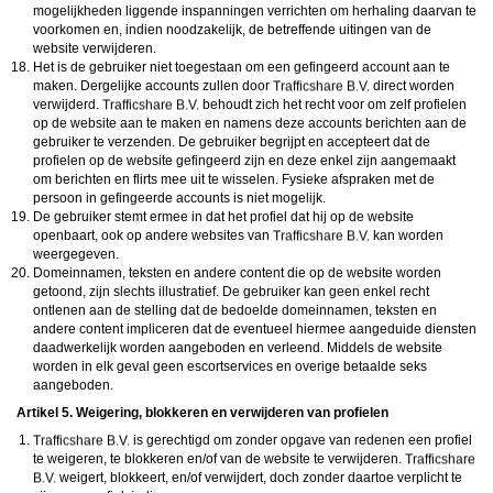
mogelijkheden liggende inspanningen verrichten om herhaling daarvan te
voorkomen en, indien noodzakelijk, de betreffende uitingen van de
website verwijderen.
Het is de gebruiker niet toegestaan om een gefingeerd account aan te
maken. Dergelijke accounts zullen door
direct worden
verwijderd.
behoudt zich het recht voor om zelf profielen
op de website aan te maken en namens deze accounts berichten aan de
gebruiker te verzenden. De gebruiker begrijpt en accepteert dat de
profielen op de website gefingeerd zijn en deze enkel zijn aangemaakt
om berichten en flirts mee uit te wisselen. Fysieke afspraken met de
persoon in gefingeerde accounts is niet mogelijk.
De gebruiker stemt ermee in dat het profiel dat hij op de website
openbaart, ook op andere websites van
kan worden
weergegeven.
Domeinnamen, teksten en andere content die op de website worden
getoond, zijn slechts illustratief. De gebruiker kan geen enkel recht
ontlenen aan de stelling dat de bedoelde domeinnamen, teksten en
andere content impliceren dat de eventueel hiermee aangeduide diensten
daadwerkelijk worden aangeboden en verleend. Middels de website
worden in elk geval geen escortservices en overige betaalde seks
aangeboden.
Artikel 5. Weigering, blokkeren en verwijderen van profielen
is gerechtigd om zonder opgave van redenen een profiel
te weigeren, te blokkeren en/of van de website te verwijderen.
weigert, blokkeert, en/of verwijdert, doch zonder daartoe verplicht te