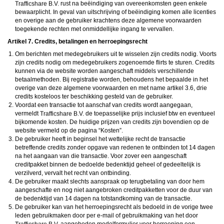
rust na beëindiging van overeenkomsten geen enkele
bewaarplicht. In geval van uitschrijving of beëindiging komen alle licenties
en overige aan de gebruiker krachtens deze algemene voorwaarden
toegekende rechten met onmiddellijke ingang te vervallen.
Artikel 7. Credits, betalingen en herroepingsrecht
Om berichten met medegebruikers uit te wisselen zijn credits nodig. Voorts
zijn credits nodig om medegebruikers zogenoemde flirts te sturen. Credits
kunnen via de website worden aangeschaft middels verschillende
betaalmethoden. Bij registratie worden, behoudens het bepaalde in het
overige van deze algemene voorwaarden en met name artikel 3.6, drie
credits kosteloos ter beschikking gesteld van de gebruiker.
Voordat een transactie tot aanschaf van credits wordt aangegaan,
vermeldt
de toepasselijke prijs inclusief btw en eventueel
bijkomende kosten. De huidige prijzen van credits zijn bovendien op de
website vermeld op de pagina “Kosten”.
De gebruiker heeft in beginsel het wettelijke recht de transactie
betreffende credits zonder opgave van redenen te ontbinden tot 14 dagen
na het aangaan van die transactie. Voor zover een aangeschaft
creditpakket binnen de bedoelde bedenktijd geheel of gedeeltelijk is
verzilverd, vervalt het recht van ontbinding.
De gebruiker maakt slechts aanspraak op terugbetaling van door hem
aangeschafte en nog niet aangebroken creditpakketten voor de duur van
de bedenktijd van 14 dagen na totstandkoming van de transactie.
De gebruiker kan van het herroepingsrecht als bedoeld in de vorige twee
leden gebruikmaken door per e-mail of gebruikmaking van het door