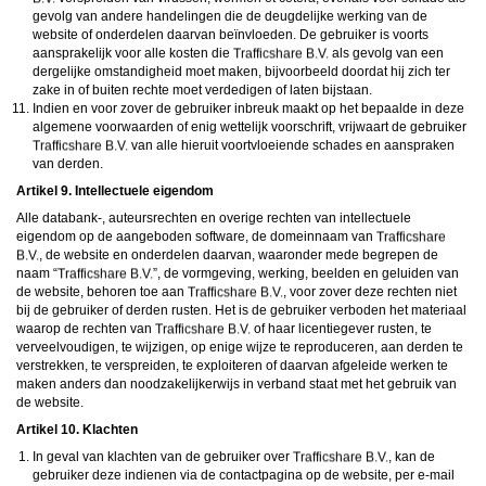
gevolg van andere handelingen die de deugdelijke werking van de
website of onderdelen daarvan beïnvloeden. De gebruiker is voorts
aansprakelijk voor alle kosten die
als gevolg van een
dergelijke omstandigheid moet maken, bijvoorbeeld doordat hij zich ter
zake in of buiten rechte moet verdedigen of laten bijstaan.
Indien en voor zover de gebruiker inbreuk maakt op het bepaalde in deze
algemene voorwaarden of enig wettelijk voorschrift, vrijwaart de gebruiker
van alle hieruit voortvloeiende schades en aanspraken
van derden.
Artikel 9. Intellectuele eigendom
Alle databank-, auteursrechten en overige rechten van intellectuele
eigendom op de aangeboden software, de domeinnaam van
, de website en onderdelen daarvan, waaronder mede begrepen de
naam “
”, de vormgeving, werking, beelden en geluiden van
de website, behoren toe aan
, voor zover deze rechten niet
bij de gebruiker of derden rusten. Het is de gebruiker verboden het materiaal
waarop de rechten van
of haar licentiegever rusten, te
verveelvoudigen, te wijzigen, op enige wijze te reproduceren, aan derden te
verstrekken, te verspreiden, te exploiteren of daarvan afgeleide werken te
maken anders dan noodzakelijkerwijs in verband staat met het gebruik van
de website.
Artikel 10. Klachten
In geval van klachten van de gebruiker over
, kan de
gebruiker deze indienen via de contactpagina op de website, per e-mail