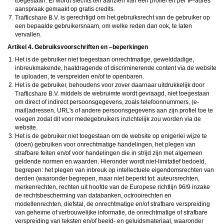
toegestaan. Er wordt slechts ten aanzien van één profiel en per IP-adres
aanspraak gemaakt op gratis credits.
is gerechtigd om het gebruiksrecht van de gebruiker op
een bepaalde gebruikersnaam, om welke reden dan ook, te laten
vervallen.
Artikel 4. Gebruiksvoorschriften en –beperkingen
Het is de gebruiker niet toegestaan onrechtmatige, gewelddadige,
inbreukmakende, haatdragende of discriminerende content via de website
te uploaden, te verspreiden en/of te openbaren.
Het is de gebruiker, behoudens voor zover daarnaar uitdrukkelijk door
middels de webruimte wordt gevraagd, niet toegestaan
om direct of indirect persoonsgegevens, zoals telefoonnummers, (e-
mail)adressen, URL's of andere persoonsgegevens aan zijn profiel toe te
voegen zodat dit voor medegebruikers inzichtelijk zou worden via de
website.
Het is de gebruiker niet toegestaan om de website op enigerlei wijze te
(doen) gebruiken voor onrechtmatige handelingen, het plegen van
strafbare feiten en/of voor handelingen die in strijd zijn met algemeen
geldende normen en waarden. Hieronder wordt niet-limitatief bedoeld,
begrepen: het plegen van inbreuk op intellectuele eigendomsrechten van
derden (waaronder begrepen, maar niet beperkt tot: auteursrechten,
merkenrechten, rechten uit hoofde van de Europese richtlijn 96/9 inzake
de rechtsbescherming van databanken, octrooirechten en
modellenrechten, diefstal, de onrechtmatige en/of strafbare verspreiding
van geheime of vertrouwelijke informatie, de onrechtmatige of strafbare
verspreiding van teksten en/of beeld- en geluidsmateriaal, waaronder