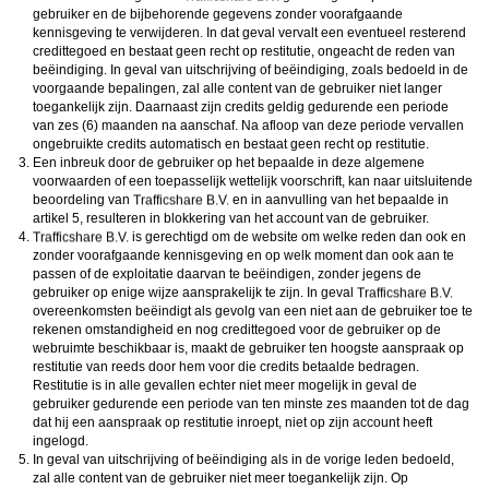
gebruiker en de bijbehorende gegevens zonder voorafgaande
kennisgeving te verwijderen. In dat geval vervalt een eventueel resterend
credittegoed en bestaat geen recht op restitutie, ongeacht de reden van
beëindiging. In geval van uitschrijving of beëindiging, zoals bedoeld in de
voorgaande bepalingen, zal alle content van de gebruiker niet langer
toegankelijk zijn. Daarnaast zijn credits geldig gedurende een periode
van zes (6) maanden na aanschaf. Na afloop van deze periode vervallen
ongebruikte credits automatisch en bestaat geen recht op restitutie.
Een inbreuk door de gebruiker op het bepaalde in deze algemene
voorwaarden of een toepasselijk wettelijk voorschrift, kan naar uitsluitende
beoordeling van
en in aanvulling van het bepaalde in
artikel 5, resulteren in blokkering van het account van de gebruiker.
is gerechtigd om de website om welke reden dan ook en
zonder voorafgaande kennisgeving en op welk moment dan ook aan te
passen of de exploitatie daarvan te beëindigen, zonder jegens de
gebruiker op enige wijze aansprakelijk te zijn. In geval
overeenkomsten beëindigt als gevolg van een niet aan de gebruiker toe te
rekenen omstandigheid en nog credittegoed voor de gebruiker op de
webruimte beschikbaar is, maakt de gebruiker ten hoogste aanspraak op
restitutie van reeds door hem voor die credits betaalde bedragen.
Restitutie is in alle gevallen echter niet meer mogelijk in geval de
gebruiker gedurende een periode van ten minste zes maanden tot de dag
dat hij een aanspraak op restitutie inroept, niet op zijn account heeft
ingelogd.
In geval van uitschrijving of beëindiging als in de vorige leden bedoeld,
zal alle content van de gebruiker niet meer toegankelijk zijn. Op