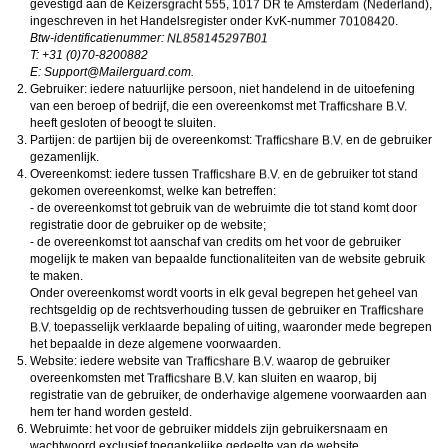
gevestigd aan de
,
,
ongeschikte online content in aanraking komen. Daarvoor enkele tips:
Installeer programma’s voor ouderlijk toezicht op jouw apparaat
. Voorbeelden van
ingeschreven in het Handelsregister onder KvK-nummer
.
programma’s voor ouderlijk toezicht zijn
Netnanny
,
Connectsafely
,
Kaspersky
en
Btw-identificatienummer:
Norton
. Deze programma’s werken zodanig dat toegang tot specifieke websites en
T: +31 (0)70-8200882
online inhoud worden geblokkeerd. Vaak blokkeren deze programma’s standaard al
E:
moc.draugreliaM@troppuS
.
een groot aantal websites waarvan algemeen verondersteld wordt dat deze
Gebruiker: iedere natuurlijke persoon, niet handelend in de uitoefening
ongeschikt zijn voor minderjarigen. Door middel van updates kunnen daar steeds
nieuwe websites aan worden toegevoegd.
van een beroep of bedrijf, die een overeenkomst met
Neem contact op met jouw internetprovider
. Er zijn internetproviders die het mogelijk
heeft gesloten of beoogt te sluiten.
maken dat bepaalde informatie van internet wordt gefilterd. Je kunt jouw
Partijen: de partijen bij de overeenkomst:
en de gebruiker
internetprovider raadplegen om na te vragen of deze service ook voor jou mogelijk
gezamenlijk.
is.
Overeenkomst: iedere tussen
Controleer jouw webbrowser
. Informeer je over de werking van jouw webbrowser
en de gebruiker tot stand
zodat je kunt zien welke websites door jouw minderjarige kinderen zijn bezocht.
gekomen overeenkomst, welke kan betreffen:
Door in geval van ongewenste sitebezoeken jouw minderjarige kinderen daarop
- de overeenkomst tot gebruik van de webruimte die tot stand komt door
aan te spreken, kun je jouw kinderen leren dat de websites niet voor hun geschikt
registratie door de gebruiker op de website;
zijn. Bovendien kun je naar aanleiding daarvan beoordelen in hoeverre jouw kind
- de overeenkomst tot aanschaf van credits om het voor de gebruiker
geïnteresseerd is in bepaalde websites, zodat je bovenstaande tips kunt hanteren.
Praat met jouw kinderen
. Leer jouw minderjarige kinderen dat ze nooit
mogelijk te maken van bepaalde functionaliteiten van de website gebruik
persoonsgegevens of persoonlijke informatie via internet moeten verstrekken aan
te maken.
vreemden, bijvoorbeeld via een chatwebsite. Leer ze ook dat niet iedereen op
Onder overeenkomst wordt voorts in elk geval begrepen het geheel van
internet hoeft te zijn wie ze zeggen te zijn en dat men wel eens verkeerde
rechtsgeldig op de rechtsverhouding tussen de gebruiker en
bedoelingen kan hebben als iemand via het internet contact opneemt met jouw
toepasselijk verklaarde bepaling of uiting, waaronder mede begrepen
kind. Vertel jouw kinderen bovendien dat ze niet met vreemde andere minderjarigen
die zij online hebben ontmoet, moeten afspreken zonder daarover eerst met jou te
het bepaalde in deze algemene voorwaarden.
overleggen. Ook is het raadzaam jouw kind te vertellen dat hij jou meteen moet
Website: iedere website van
waarop de gebruiker
laten weten wanneer iemand op internet contact met hem opneemt of wanneer
overeenkomsten met
kan sluiten en waarop, bij
jouw kind seksueel getinte content of andere content waarvan hij schrikt, op
registratie van de gebruiker, de onderhavige algemene voorwaarden aan
internet tegenkomt.
hem ter hand worden gesteld.
Via deze website verleent
, de exploitant van deze website,
chatdiensten voor entertainmentdoeleinden. Om van deze diensten gebruik te kunnen
Webruimte: het voor de gebruiker middels zijn gebruikersnaam en
maken, heb je credits nodig. Je ontvangt er bij jouw aanmelding een paar gratis, maar
wachtwoord exclusief toegankelijke gedeelte van de website.