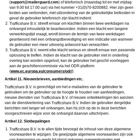
(
moc.draugreliam@troppus
) of telefonisch (maandag tot en met vrijdag
van 9.00 tot 17.00 uur) via het nummer +31(0)70-8200882. Hier zijn geen
kosten aan verbonden, met uitzondering van de gebruikelijke belkosten in
geval de gebruiker telefonisch zijn klacht indient.
streeft ernaar om klachten binnen twee werkdagen na
ontvangst inhoudelijk te beantwoorden. Indien een klacht een langere
verwerkingstijd vraagt, wordt binnen de termijn van twee werkdagen
geantwoord met een ontvangstbevestiging en een indicatie van wanneer
de gebruiker een meer uitvoerig antwoord kan verwachten.
neemt elke klacht serieus en streeft ernaar een passende
oplossing te treffen. Indien de klacht van de gebruiker niet in onderling
overleg kan worden opgelost, kan de gebruiker het geschil voorleggen
aan de geschillencommissie via het ODR-platform
(
www.ec.europa.eu/consumers/odr/
).
Artikel 11. Nieuwsbrieven, aanbiedingen etc.
is gerechtigd om het e-mailadres van de gebruiker te
gebruiken om de gebruiker op de hoogte te houden van aanbiedingen,
nieuwe diensten van
of nieuwe ontwikkelingen ten aanzien
van de dienstverlening van
Indien de gebruiker dergelijke
berichten niet langer wil ontvangen, kan hij zich op de in deze berichten
voorgeschreven wijze voor de ontvangst daarvan uitschrijven.
Artikel 12. Slotbepalingen
is te allen tijde bevoegd de inhoud van deze algemene
voorwaarden te wijzigen. De gewijzigde algemene voorwaarden zijn ook
van toepassing op reeds tot stand gekomen overeenkomsten met