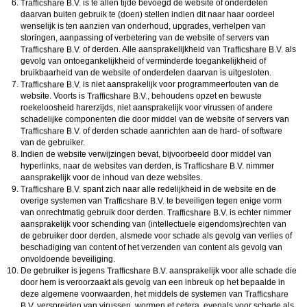
is te allen tijde bevoegd de website of onderdelen
daarvan buiten gebruik te (doen) stellen indien dit naar haar oordeel
wenselijk is ten aanzien van onderhoud, upgrades, verhelpen van
storingen, aanpassing of verbetering van de website of servers van
of derden. Alle aansprakelijkheid van
als
gevolg van ontoegankelijkheid of verminderde toegankelijkheid of
bruikbaarheid van de website of onderdelen daarvan is uitgesloten.
is niet aansprakelijk voor programmeerfouten van de
website. Voorts is
, behoudens opzet en bewuste
roekeloosheid harerzijds, niet aansprakelijk voor virussen of andere
schadelijke componenten die door middel van de website of servers van
of derden schade aanrichten aan de hard- of software
van de gebruiker.
Indien de website verwijzingen bevat, bijvoorbeeld door middel van
hyperlinks, naar de websites van derden, is
nimmer
aansprakelijk voor de inhoud van deze websites.
spant zich naar alle redelijkheid in de website en de
overige systemen van
te beveiligen tegen enige vorm
van onrechtmatig gebruik door derden.
is echter nimmer
aansprakelijk voor schending van (intellectuele eigendoms)rechten van
de gebruiker door derden, alsmede voor schade als gevolg van verlies of
beschadiging van content of het verzenden van content als gevolg van
onvoldoende beveiliging.
De gebruiker is jegens
aansprakelijk voor alle schade die
door hem is veroorzaakt als gevolg van een inbreuk op het bepaalde in
deze algemene voorwaarden, het middels de systemen van
verspreiden van virussen, wormen et cetera, evenals voor schade als