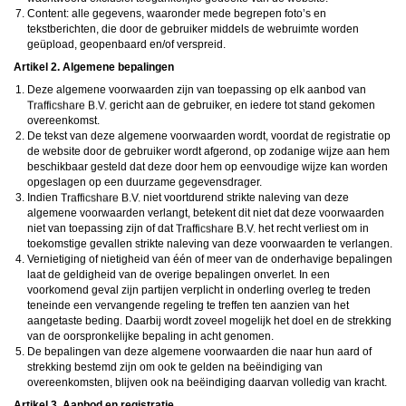
daarna dien je voor credits te betalen. De kosten daarvoor tref je aan bij jouw
Content: alle gegevens, waaronder mede begrepen foto’s en
bestelling van credits en op de pagina
Kosten
.
tekstberichten, die door de gebruiker middels de webruimte worden
behoudt zich het recht voor om zelf profielen op deze website aan te
maken en namens deze profielen berichten aan jou als gebruiker te verzenden. Door
geüpload, geopenbaard en/of verspreid.
gebruik van deze website begrijp en accepteer je dat de profielen op deze website
Artikel 2. Algemene bepalingen
gefingeerd zijn. Deze gefingeerde profielen zijn alleen aangemaakt om berichten en
flirts mee uit te wisselen; fysieke afspraken met de persoon achter een gefingeerd
Deze algemene voorwaarden zijn van toepassing op elk aanbod van
profiel zijn dan ook niet mogelijk.
gericht aan de gebruiker, en iedere tot stand gekomen
Deze site wordt beschermd door reCAPTCHA, het
Privacybeleid
en de
Algemene
Voorwaarden
van Google zijn van toepassing.
overeenkomst.
hanteert een beschermplan met als doel het herkennen en in
De tekst van deze algemene voorwaarden wordt, voordat de registratie op
bescherming nemen van consumenten die de aard van de diensten op deze website
de website door de gebruiker wordt afgerond, op zodanige wijze aan hem
mogelijk niet begrijpen. Het beschermplan houdt onder meer in dat jijzelf, maar ook
beschikbaar gesteld dat deze door hem op eenvoudige wijze kan worden
derden een toegangsverbod voor jou kunnen aanvragen. Meer informatie hierover tref
opgeslagen op een duurzame gegevensdrager.
je aan op de pagina
Toegangsverbod
.
Op het gebruik van deze website zijn de
algemene voorwaarden
,
cookieverklaring
Indien
niet voortdurend strikte naleving van deze
en
privacybeleid
van
van toepassing. Door op
"Akkoord en
algemene voorwaarden verlangt, betekent dit niet dat deze voorwaarden
doorgaan"
te klikken ga je met de
cookieverklaring
en
privacybeleid
akkoord.
niet van toepassing zijn of dat
het recht verliest om in
Indien je je op de website registreert, ga je tevens akkoord met de
algemene
toekomstige gevallen strikte naleving van deze voorwaarden te verlangen.
voorwaarden
.
Vernietiging of nietigheid van één of meer van de onderhavige bepalingen
laat de geldigheid van de overige bepalingen onverlet. In een
voorkomend geval zijn partijen verplicht in onderling overleg te treden
teneinde een vervangende regeling te treffen ten aanzien van het
aangetaste beding. Daarbij wordt zoveel mogelijk het doel en de strekking
van de oorspronkelijke bepaling in acht genomen.
De bepalingen van deze algemene voorwaarden die naar hun aard of
strekking bestemd zijn om ook te gelden na beëindiging van
overeenkomsten, blijven ook na beëindiging daarvan volledig van kracht.
Artikel 3. Aanbod en registratie