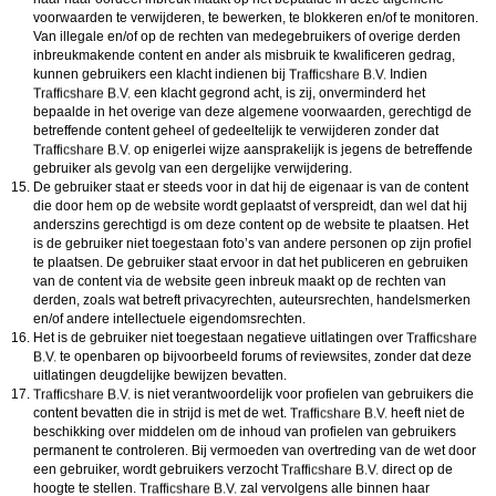
voorwaarden te verwijderen, te bewerken, te blokkeren en/of te monitoren.
Van illegale en/of op de rechten van medegebruikers of overige derden
inbreukmakende content en ander als misbruik te kwalificeren gedrag,
kunnen gebruikers een klacht indienen bij
Indien
een klacht gegrond acht, is zij, onverminderd het
bepaalde in het overige van deze algemene voorwaarden, gerechtigd de
betreffende content geheel of gedeeltelijk te verwijderen zonder dat
op enigerlei wijze aansprakelijk is jegens de betreffende
gebruiker als gevolg van een dergelijke verwijdering.
De gebruiker staat er steeds voor in dat hij de eigenaar is van de content
die door hem op de website wordt geplaatst of verspreidt, dan wel dat hij
anderszins gerechtigd is om deze content op de website te plaatsen. Het
is de gebruiker niet toegestaan foto’s van andere personen op zijn profiel
te plaatsen. De gebruiker staat ervoor in dat het publiceren en gebruiken
van de content via de website geen inbreuk maakt op de rechten van
derden, zoals wat betreft privacyrechten, auteursrechten, handelsmerken
en/of andere intellectuele eigendomsrechten.
Het is de gebruiker niet toegestaan negatieve uitlatingen over
te openbaren op bijvoorbeeld forums of reviewsites, zonder dat deze
uitlatingen deugdelijke bewijzen bevatten.
is niet verantwoordelijk voor profielen van gebruikers die
content bevatten die in strijd is met de wet.
heeft niet de
beschikking over middelen om de inhoud van profielen van gebruikers
permanent te controleren. Bij vermoeden van overtreding van de wet door
een gebruiker, wordt gebruikers verzocht
direct op de
hoogte te stellen.
zal vervolgens alle binnen haar