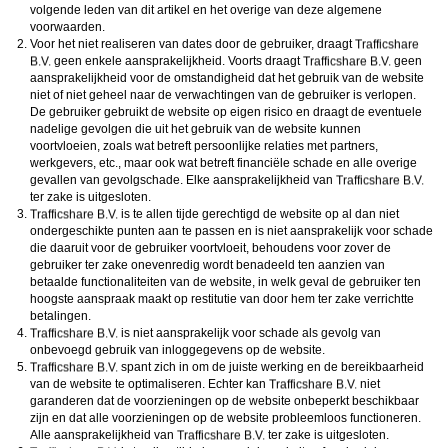
volgende leden van dit artikel en het overige van deze algemene
voorwaarden.
Voor het niet realiseren van dates door de gebruiker, draagt
geen enkele aansprakelijkheid. Voorts draagt
geen
aansprakelijkheid voor de omstandigheid dat het gebruik van de website
niet of niet geheel naar de verwachtingen van de gebruiker is verlopen.
De gebruiker gebruikt de website op eigen risico en draagt de eventuele
nadelige gevolgen die uit het gebruik van de website kunnen
voortvloeien, zoals wat betreft persoonlijke relaties met partners,
werkgevers, etc., maar ook wat betreft financiële schade en alle overige
gevallen van gevolgschade. Elke aansprakelijkheid van
ter zake is uitgesloten.
is te allen tijde gerechtigd de website op al dan niet
ondergeschikte punten aan te passen en is niet aansprakelijk voor schade
die daaruit voor de gebruiker voortvloeit, behoudens voor zover de
gebruiker ter zake onevenredig wordt benadeeld ten aanzien van
betaalde functionaliteiten van de website, in welk geval de gebruiker ten
hoogste aanspraak maakt op restitutie van door hem ter zake verrichtte
betalingen.
is niet aansprakelijk voor schade als gevolg van
onbevoegd gebruik van inloggegevens op de website.
spant zich in om de juiste werking en de bereikbaarheid
van de website te optimaliseren. Echter kan
niet
garanderen dat de voorzieningen op de website onbeperkt beschikbaar
zijn en dat alle voorzieningen op de website probleemloos functioneren.
Alle aansprakelijkheid van
ter zake is uitgesloten.