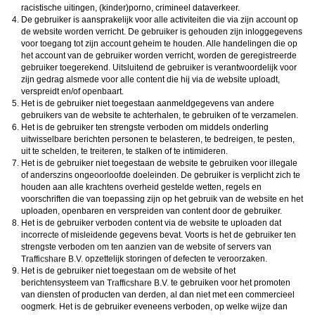
racistische uitingen, (kinder)porno, crimineel dataverkeer.
De gebruiker is aansprakelijk voor alle activiteiten die via zijn account op
de website worden verricht. De gebruiker is gehouden zijn inloggegevens
voor toegang tot zijn account geheim te houden. Alle handelingen die op
het account van de gebruiker worden verricht, worden de geregistreerde
gebruiker toegerekend. Uitsluitend de gebruiker is verantwoordelijk voor
zijn gedrag alsmede voor alle content die hij via de website uploadt,
verspreidt en/of openbaart.
Het is de gebruiker niet toegestaan aanmeldgegevens van andere
gebruikers van de website te achterhalen, te gebruiken of te verzamelen.
Het is de gebruiker ten strengste verboden om middels onderling
uitwisselbare berichten personen te belasteren, te bedreigen, te pesten,
uit te schelden, te treiteren, te stalken of te intimideren.
Het is de gebruiker niet toegestaan de website te gebruiken voor illegale
of anderszins ongeoorloofde doeleinden. De gebruiker is verplicht zich te
houden aan alle krachtens overheid gestelde wetten, regels en
voorschriften die van toepassing zijn op het gebruik van de website en het
uploaden, openbaren en verspreiden van content door de gebruiker.
Het is de gebruiker verboden content via de website te uploaden dat
incorrecte of misleidende gegevens bevat. Voorts is het de gebruiker ten
strengste verboden om ten aanzien van de website of servers van
opzettelijk storingen of defecten te veroorzaken.
Het is de gebruiker niet toegestaan om de website of het
berichtensysteem van
te gebruiken voor het promoten
van diensten of producten van derden, al dan niet met een commercieel
oogmerk. Het is de gebruiker eveneens verboden, op welke wijze dan