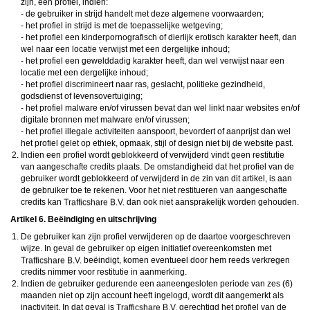
zijn, een profiel, indien:
- de gebruiker in strijd handelt met deze algemene voorwaarden;
- het profiel in strijd is met de toepasselijke wetgeving;
- het profiel een kinderpornografisch of dierlijk erotisch karakter heeft, dan
wel naar een locatie verwijst met een dergelijke inhoud;
- het profiel een gewelddadig karakter heeft, dan wel verwijst naar een
locatie met een dergelijke inhoud;
- het profiel discrimineert naar ras, geslacht, politieke gezindheid,
godsdienst of levensovertuiging;
- het profiel malware en/of virussen bevat dan wel linkt naar websites en/of
digitale bronnen met malware en/of virussen;
- het profiel illegale activiteiten aanspoort, bevordert of aanprijst dan wel
het profiel gelet op ethiek, opmaak, stijl of design niet bij de website past.
Indien een profiel wordt geblokkeerd of verwijderd vindt geen restitutie
van aangeschafte credits plaats. De omstandigheid dat het profiel van de
gebruiker wordt geblokkeerd of verwijderd in de zin van dit artikel, is aan
de gebruiker toe te rekenen. Voor het niet restitueren van aangeschafte
credits kan
dan ook niet aansprakelijk worden gehouden.
Artikel 6. Beëindiging en uitschrijving
De gebruiker kan zijn profiel verwijderen op de daartoe voorgeschreven
wijze. In geval de gebruiker op eigen initiatief overeenkomsten met
beëindigt, komen eventueel door hem reeds verkregen
credits nimmer voor restitutie in aanmerking.
Indien de gebruiker gedurende een aaneengesloten periode van zes (6)
maanden niet op zijn account heeft ingelogd, wordt dit aangemerkt als
inactiviteit. In dat geval is
gerechtigd het profiel van de