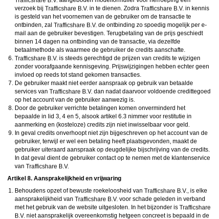
aangeboden modelformulier voor herroeping een
verzoek bij
in te dienen. Zodra
in kennis
is gesteld van het voornemen van de gebruiker om de transactie te
ontbinden, zal
de ontbinding zo spoedig mogelijk per e-
mail aan de gebruiker bevestigen. Terugbetaling van de prijs geschiedt
binnen 14 dagen na ontbinding van de transactie, via dezelfde
betaalmethode als waarmee de gebruiker de credits aanschafte.
is steeds gerechtigd de prijzen van credits te wijzigen
zonder voorafgaande kennisgeving. Prijswijzigingen hebben echter geen
invloed op reeds tot stand gekomen transacties.
De gebruiker maakt niet eerder aanspraak op gebruik van betaalde
services van
dan nadat daarvoor voldoende credittegoed
op het account van de gebruiker aanwezig is.
Door de gebruiker verrichte betalingen komen onverminderd het
bepaalde in lid 3, 4 en 5, alsook artikel 6.3 nimmer voor restitutie in
aanmerking en (kosteloze) credits zijn niet inwisselbaar voor geld.
In geval credits onverhoopt niet zijn bijgeschreven op het account van de
gebruiker, terwijl er wel een betaling heeft plaatsgevonden, maakt de
gebruiker uiteraard aanspraak op deugdelijke bijschrijving van de credits.
In dat geval dient de gebruiker contact op te nemen met de klantenservice
van
Artikel 8. Aansprakelijkheid en vrijwaring
Behoudens opzet of bewuste roekeloosheid van
, is elke
aansprakelijkheid van
voor schade geleden in verband
met het gebruik van de website uitgesloten. In het bijzonder is
niet aansprakelijk overeenkomstig hetgeen concreet is bepaald in de