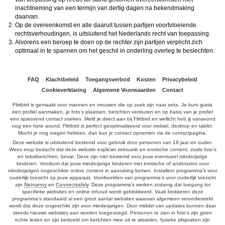
inachtneming van een termijn van dertig dagen na bekendmaking
daarvan.
Op de overeenkomst en alle daaruit tussen partijen voortvloeiende
rechtsverhoudingen, is uitsluitend het Nederlands recht van toepassing.
Alvorens een beroep te doen op de rechter zijn partijen verplicht zich
optimaal in te spannen om het geschil in onderling overleg te beslechten.
FAQ
Klachtbeleid
Toegangsverbod
Kosten
Privacybeleid
Cookieverklaring
Algemene Voorwaarden
Contact
Flirtbird is gemaakt voor mannen en vrouwen die op zoek zijn naar seks. Je kunt gratis
een profiel aanmaken, je foto's plaatsen, berichten versturen en op basis van je profiel
een spannend contact zoeken. Meld je direct aan bij Flirtbird en wellicht heb jij vanavond
nog een hete avond. Flirtbird is perfect geoptimaliseerd voor mobiel, desktop en tablet.
Mocht je nog vragen hebben, dan kun je contact opnemen via de contactpagina.
Deze website is uitsluitend bestemd voor gebruik door personen van 18 jaar en ouder.
Wees erop bedacht dat deze website expliciet seksuele en erotische content, zoals foto’s
en tekstberichten, bevat. Deze zijn niet bestemd voor jouw eventueel minderjarige
kinderen. Voorkom dat jouw minderjarige kinderen met erotische of anderszins voor
minderjarigen ongeschikte online content in aanraking komen. Installeer programma’s voor
ouderlijk toezicht op jouw apparaat. Voorbeelden van programma’s voor ouderlijk toezicht
zijn
Netnanny
en
Connectsafely
. Deze programma’s werken zodanig dat toegang tot
specifieke websites en online inhoud wordt geblokkeerd. Vaak blokkeren deze
programma’s standaard al een groot aantal websites waarvan algemeen verondersteld
wordt dat deze ongeschikt zijn voor minderjarigen. Door middel van updates kunnen daar
steeds nieuwe websites aan worden toegevoegd. Personen te zien in foto’s zijn geen
echte leden en zijn bedoeld om berichten mee uit te wisselen, fysieke afspraken zijn