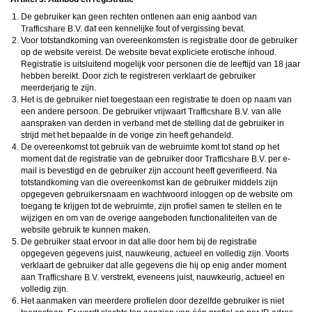
De gebruiker kan geen rechten ontlenen aan enig aanbod van
dat een kennelijke fout of vergissing bevat.
Voor totstandkoming van overeenkomsten is registratie door de gebruiker
op de website vereist. De website bevat expliciete erotische inhoud.
Registratie is uitsluitend mogelijk voor personen die de leeftijd van 18 jaar
hebben bereikt. Door zich te registreren verklaart de gebruiker
meerderjarig te zijn.
Het is de gebruiker niet toegestaan een registratie te doen op naam van
een andere persoon. De gebruiker vrijwaart
van alle
aanspraken van derden in verband met de stelling dat de gebruiker in
strijd met het bepaalde in de vorige zin heeft gehandeld.
De overeenkomst tot gebruik van de webruimte komt tot stand op het
moment dat de registratie van de gebruiker door
per e-
mail is bevestigd en de gebruiker zijn account heeft geverifieerd. Na
totstandkoming van die overeenkomst kan de gebruiker middels zijn
opgegeven gebruikersnaam en wachtwoord inloggen op de website om
toegang te krijgen tot de webruimte, zijn profiel samen te stellen en te
wijzigen en om van de overige aangeboden functionaliteiten van de
website gebruik te kunnen maken.
De gebruiker staat ervoor in dat alle door hem bij de registratie
opgegeven gegevens juist, nauwkeurig, actueel en volledig zijn. Voorts
verklaart de gebruiker dat alle gegevens die hij op enig ander moment
aan
verstrekt, eveneens juist, nauwkeurig, actueel en
volledig zijn.
Het aanmaken van meerdere profielen door dezelfde gebruiker is niet